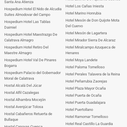
Santa Ana Atienza
Hotel Los Cañas Iniesta
Hospedium Hotel El Nido de Alcudia
Hotel Marino Honrubia
Suites Almodovar del Campo
Hotel Mesón de Don Quijote Mota
Hospedium Hotel Las Tablas
Del Cuervo
Daimiel
Hotel Mesón de Lagartera
Hospedium Hotel Maestrazgo De
Calatrava Almagro
Hotel Mirador Sierra De Alcaraz
Hospedium Hotel Retiro Del
Hotel Miralcampo Azuqueca de
Maestre Almagro
Henares
Hospedium Hotel Val De Pinares
Hotel Moya Landete
Bogarra
Hotel Paloma Tomelloso
Hospedium Palacio del Gobernador
Hotel Perales Talavera de la Reina
Moral de Calatrava
Hotel Peñarrubia Zaorejas
Hostal Alcalá Del Júcar
Hotel Plaza Mayor Ocaña
Hostal Alfil Cazalegas
Hotel Puerta de Ocaña
Hostal Alhambra Mocejón
Hotel Puerta Guadalajara
Hostal Avenjúcar Tolosa
Hotel Puertollano
Hostal Cabañeros Retuerta de
Hotel Ramomar Tomelloso
Bullaque
Hotel Real Castillo La Guardia
Hostal Canovas Cuenca