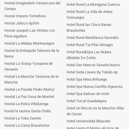
Hostal Imaginatelo Carrascosa del
Hotel Rural La Moragona Cuenca
Campo
Hotel Rural La Vida de Antes
Hostal Imperio Tomelloso
Consuegra
Hostal Jalisco Ajofrín
Hotel Rural las Cinco Ranas
Hostal Joaquín Las Ventas con
Brazatortas
Pena Aguilera
Hotel Rural Mariblanca Sacedón
Hostal La Aldaba Montearagon
Hotel Rural Tia Pilar Almagro
Hostal la Embajada Talavera de la
Hotel Rural&Spa Las Nubes
Reina
Albalate De Zorita
Hostal La Granja Yunquera de
Hotel San Marcos Seseña Nuevo
Henares
Hotel Siete Llaves By Toledo Ap
Hostal La Mancha Tarazona de la
Hotel Spa Niwa Brihuega
Mancha
Hotel Spa Nueva Castilla Siguenza
Hostal La Parada Pedro Muñoz
Hotel Spa Salinas de Imón
Hostal La Paz Ossa de Montiel
Hotel Torcal Guadalajara
Hostal La RoDa Villaluenga
Hotel Un Rincón en la Mancha Villar
hostal la taurina Santa Olalla
de Canas
Hostal La Toba Canete
Hotel Universidad Albacete
Hostal La Zarza Brazatortas
Hotel Venta El Molino Alcázar de