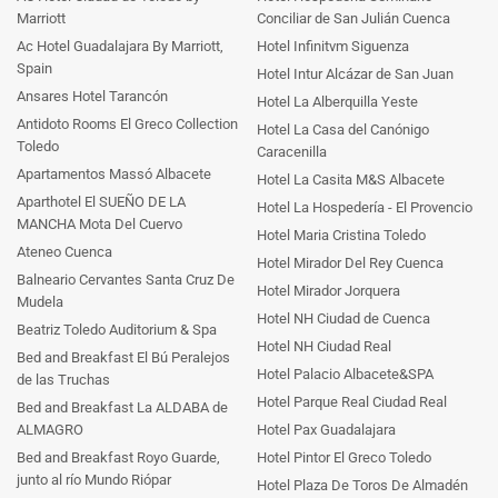
Marriott
Conciliar de San Julián Cuenca
Ac Hotel Guadalajara By Marriott,
Hotel Infinitvm Siguenza
Spain
Hotel Intur Alcázar de San Juan
Ansares Hotel Tarancón
Hotel La Alberquilla Yeste
Antidoto Rooms El Greco Collection
Hotel La Casa del Canónigo
Toledo
Caracenilla
Apartamentos Massó Albacete
Hotel La Casita M&S Albacete
Aparthotel El SUEÑO DE LA
Hotel La Hospedería - El Provencio
MANCHA Mota Del Cuervo
Hotel Maria Cristina Toledo
Ateneo Cuenca
Hotel Mirador Del Rey Cuenca
Balneario Cervantes Santa Cruz De
Hotel Mirador Jorquera
Mudela
Hotel NH Ciudad de Cuenca
Beatriz Toledo Auditorium & Spa
Hotel NH Ciudad Real
Bed and Breakfast El Bú Peralejos
Hotel Palacio Albacete&SPA
de las Truchas
Hotel Parque Real Ciudad Real
Bed and Breakfast La ALDABA de
ALMAGRO
Hotel Pax Guadalajara
Bed and Breakfast Royo Guarde,
Hotel Pintor El Greco Toledo
junto al río Mundo Riópar
Hotel Plaza De Toros De Almadén