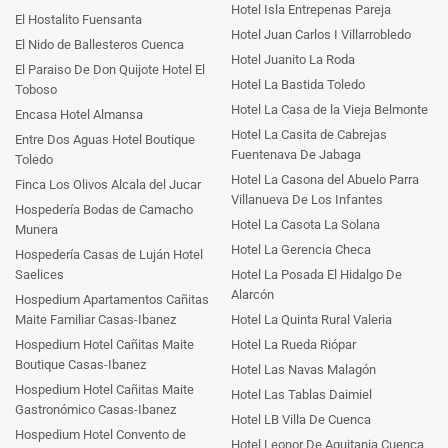
Hotel Isla Entrepenas Pareja
El Hostalito Fuensanta
Hotel Juan Carlos I Villarrobledo
El Nido de Ballesteros Cuenca
Hotel Juanito La Roda
El Paraiso De Don Quijote Hotel El
Hotel La Bastida Toledo
Toboso
Hotel La Casa de la Vieja Belmonte
Encasa Hotel Almansa
Hotel La Casita de Cabrejas
Entre Dos Aguas Hotel Boutique
Fuentenava De Jabaga
Toledo
Hotel La Casona del Abuelo Parra
Finca Los Olivos Alcala del Jucar
Villanueva De Los Infantes
Hospedería Bodas de Camacho
Hotel La Casota La Solana
Munera
Hotel La Gerencia Checa
Hospedería Casas de Luján Hotel
Saelices
Hotel La Posada El Hidalgo De
Alarcón
Hospedium Apartamentos Cañitas
Maite Familiar Casas-Ibanez
Hotel La Quinta Rural Valeria
Hospedium Hotel Cañitas Maite
Hotel La Rueda Riópar
Boutique Casas-Ibanez
Hotel Las Navas Malagón
Hospedium Hotel Cañitas Maite
Hotel Las Tablas Daimiel
Gastronómico Casas-Ibanez
Hotel LB Villa De Cuenca
Hospedium Hotel Convento de
Hotel Leonor De Aquitania Cuenca