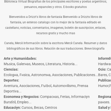
Biblioteca Virtual Biografias de los principales escritores y poetas argentinos,
peruanos, espanoles y otros. E-books gratuitos
Bienvenidos a Drizzt's libros de fantasia Bienvenido a Drizzts libros de
fantasia, un extenso catalogo con lo mejor de la fantasia editado en
castellano, noticias, comentarios, imagenes, boletin de suscripcion, enlaces,
recursos gratis y mucho mas
Canela, Mercè Información sobre la escritora Mercè Canela. Resumen y datos
bibliográficos de sus libros. Relación de sus traducciones. Breve biografía
Arte y Humanidades
:
Informб
Mъsica, Galerнas, Museos, Literatura, Historia...
Hardware
Ciencias
:
Ocio
:
Ca
Ecologнa, Fнsica, Astronomнa, Asociaciones, Publicaciones...
Bares, C
Deportes
:
Publica
Aventura, Asociaciones, Fъtbol, Automovilismo, Prensa
Humor,Pr
Deportiva...
Economнa y Negocios
:
Compaснas, Ferias, Informaciуn
Regiona
Bursбtil, Empleo...
paнses.
Educaciуn
:
Cursos, Becas, Centros
Salud y