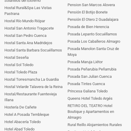
Solanillos del Extremo
Pension San Marcos Alovera
Hostal Rural&Spa Las Vistas
Pensión El Botijo Bonete
Pastrana
Pensión El Otero 2 Guadalajara
Hostal Río Mundo Riópar
Posada de Bien Herencia
Hostal San Antonio Tragacete
Posada Lepanto Socuéllamos
Hostal San Pedro Cuenca
Posada Los Caballeros Almagro
Hostal Santa Ana Madridejos
Posada Manolon Santa Cruz de
Hostal Santa Barbara Socuéllamos
Moya
Hostal Seseña
Posada Maruja Liétor
Hostal Sol Toledo
Posada Peñarubia Peñarrubia
Hostal Toledo Plaza
Posada San Julian Cuenca
Hostal Torresmancha La Guardia
Posada Tintes Cuenca
Hostal Velarde Talavera de la Reina
Princesa Galiana Toledo
Hostal/Restaurante Fuentevieja
Queens Hotel Toledo Argés
Illana
RETIRO DEL TEATRO Hotel
Hostería De Cañete
Boutique y Apartamentos en
Hotel A Posada Tembleque
Almagro
Hotel Abacería Toledo
Rural Reillo Alojamientos Rurales
Hotel Abad Toledo