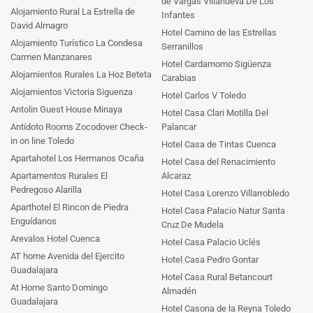
de Vargas Villanueva De Los
Alojamiento Rural La Estrella de
Infantes
David Almagro
Hotel Camino de las Estrellas
Alojamiento Turístico La Condesa
Serranillos
Carmen Manzanares
Hotel Cardamomo Sigüenza
Alojamientos Rurales La Hoz Beteta
Carabias
Alojamientos Victoria Siguenza
Hotel Carlos V Toledo
Antolin Guest House Minaya
Hotel Casa Clari Motilla Del
Antídoto Rooms Zocodover Check-
Palancar
in on line Toledo
Hotel Casa de Tintas Cuenca
Apartahotel Los Hermanos Ocaña
Hotel Casa del Renacimiento
Apartamentos Rurales El
Alcaraz
Pedregoso Alarilla
Hotel Casa Lorenzo Villarrobledo
Aparthotel El Rincon de Piedra
Hotel Casa Palacio Natur Santa
Enguídanos
Cruz De Mudela
Arevalos Hotel Cuenca
Hotel Casa Palacio Uclés
AT home Avenida del Ejercito
Hotel Casa Pedro Gontar
Guadalajara
Hotel Casa Rural Betancourt
At Home Santo Domingo
Almadén
Guadalajara
Hotel Casona de la Reyna Toledo