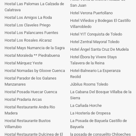
Hostal Las Palomas La Calzada de
San Juan
Calatrava
Hotel Verona Puertollano
Hostal Los Amigos La Roda
Hotel Viñedos y Bodegas El Castillo
Hostal Los Claveles Priego
Villarrobledo
Hostal Los Palancares Fuentes
Hotel YIT Conquista de Toledo
Hostal Los Rosales Alcaraz
Hotel Zentral Mayoral Toledo
Hostal Mays Numancia de la Sagra
Hotel Ángel Santa Cruz De Mudela
Hostal Moraleda ** Piedrabuena
Hotel Ébora by Vivere Stays
Hostal Márquez Yeste
Talavera de la Reina
Hostal Nomadas by Gloove Cuenca
Hotel-Balneario La Esperanza
Reolid
Hostal Parador de los Galanes
Manzanares
Júbilus Rooms Toledo
Hostal Posada Huecar Cuenca
La Cabana Del Bosque Villalba de la
Sierra
Hostal Pradaria Arcas
La Cañada Horche
Hostal Restaurante Andra Rio
Madera
La Hostería de Oropesa
Hostal Restaurante Bustos
La Posada de Bayuela Castillo de
Villarrubio
Bayuela
Hostal Restaurante Dulcinea de El
la posada de consuelito Chiloeches