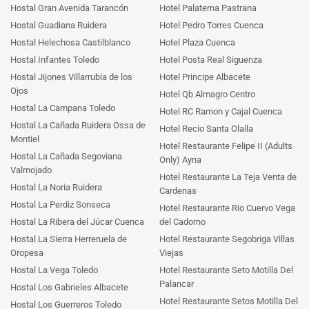
Hostal Gran Avenida Tarancón
Hotel Palaterna Pastrana
Hostal Guadiana Ruidera
Hotel Pedro Torres Cuenca
Hostal Helechosa Castilblanco
Hotel Plaza Cuenca
Hostal Infantes Toledo
Hotel Posta Real Siguenza
Hostal Jijones Villarrubia de los
Hotel Principe Albacete
Ojos
Hotel Qb Almagro Centro
Hostal La Campana Toledo
Hotel RC Ramon y Cajal Cuenca
Hostal La Cañada Ruidera Ossa de
Hotel Recio Santa Olalla
Montiel
Hotel Restaurante Felipe II (Adults
Hostal La Cañada Segoviana
Only) Ayna
Valmojado
Hotel Restaurante La Teja Venta de
Hostal La Noria Ruidera
Cardenas
Hostal La Perdiz Sonseca
Hotel Restaurante Rio Cuervo Vega
Hostal La Ribera del Júcar Cuenca
del Cadorno
Hostal La Sierra Herreruela de
Hotel Restaurante Segobriga Villas
Oropesa
Viejas
Hostal La Vega Toledo
Hotel Restaurante Seto Motilla Del
Palancar
Hostal Los Gabrieles Albacete
Hotel Restaurante Setos Motilla Del
Hostal Los Guerreros Toledo