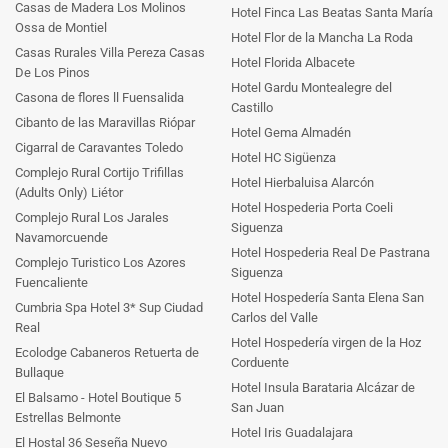
Casas de Madera Los Molinos
Hotel Finca Las Beatas Santa María
Ossa de Montiel
Hotel Flor de la Mancha La Roda
Casas Rurales Villa Pereza Casas
Hotel Florida Albacete
De Los Pinos
Hotel Gardu Montealegre del
Casona de flores ll Fuensalida
Castillo
Cibanto de las Maravillas Riópar
Hotel Gema Almadén
Cigarral de Caravantes Toledo
Hotel HC Sigüenza
Complejo Rural Cortijo Trifillas
Hotel Hierbaluisa Alarcón
(Adults Only) Liétor
Hotel Hospederia Porta Coeli
Complejo Rural Los Jarales
Siguenza
Navamorcuende
Hotel Hospederia Real De Pastrana
Complejo Turistico Los Azores
Siguenza
Fuencaliente
Hotel Hospedería Santa Elena San
Cumbria Spa Hotel 3* Sup Ciudad
Carlos del Valle
Real
Hotel Hospedería virgen de la Hoz
Ecolodge Cabaneros Retuerta de
Corduente
Bullaque
Hotel Insula Barataria Alcázar de
El Balsamo - Hotel Boutique 5
San Juan
Estrellas Belmonte
Hotel Iris Guadalajara
El Hostal 36 Seseña Nuevo