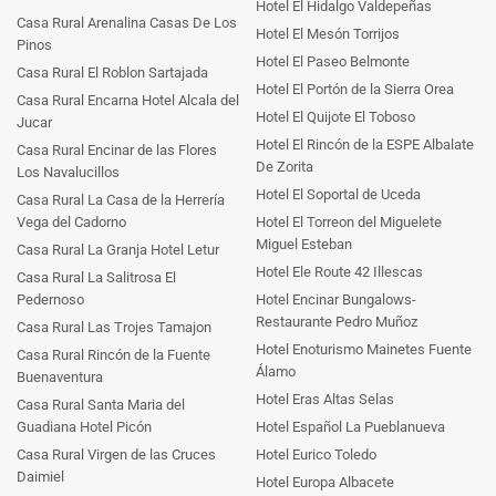
Hotel El Hidalgo Valdepeñas
Casa Rural Arenalina Casas De Los
Hotel El Mesón Torrijos
Pinos
Hotel El Paseo Belmonte
Casa Rural El Roblon Sartajada
Hotel El Portón de la Sierra Orea
Casa Rural Encarna Hotel Alcala del
Hotel El Quijote El Toboso
Jucar
Hotel El Rincón de la ESPE Albalate
Casa Rural Encinar de las Flores
De Zorita
Los Navalucillos
Hotel El Soportal de Uceda
Casa Rural La Casa de la Herrería
Vega del Cadorno
Hotel El Torreon del Miguelete
Miguel Esteban
Casa Rural La Granja Hotel Letur
Hotel Ele Route 42 Illescas
Casa Rural La Salitrosa El
Pedernoso
Hotel Encinar Bungalows-
Restaurante Pedro Muñoz
Casa Rural Las Trojes Tamajon
Hotel Enoturismo Mainetes Fuente
Casa Rural Rincón de la Fuente
Álamo
Buenaventura
Hotel Eras Altas Selas
Casa Rural Santa Maria del
Guadiana Hotel Picón
Hotel Español La Pueblanueva
Casa Rural Virgen de las Cruces
Hotel Eurico Toledo
Daimiel
Hotel Europa Albacete