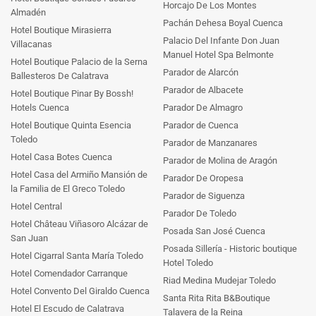
Horcajo De Los Montes
Almadén
Pachán Dehesa Boyal Cuenca
Hotel Boutique Mirasierra
Palacio Del Infante Don Juan
Villacanas
Manuel Hotel Spa Belmonte
Hotel Boutique Palacio de la Serna
Parador de Alarcón
Ballesteros De Calatrava
Parador de Albacete
Hotel Boutique Pinar By Bossh!
Hotels Cuenca
Parador De Almagro
Hotel Boutique Quinta Esencia
Parador de Cuenca
Toledo
Parador de Manzanares
Hotel Casa Botes Cuenca
Parador de Molina de Aragón
Hotel Casa del Armiño Mansión de
Parador De Oropesa
la Familia de El Greco Toledo
Parador de Siguenza
Hotel Central
Parador De Toledo
Hotel Château Viñasoro Alcázar de
Posada San José Cuenca
San Juan
Posada Sillería - Historic boutique
Hotel Cigarral Santa María Toledo
Hotel Toledo
Hotel Comendador Carranque
Riad Medina Mudejar Toledo
Hotel Convento Del Giraldo Cuenca
Santa Rita Rita B&Boutique
Hotel El Escudo de Calatrava
Talavera de la Reina