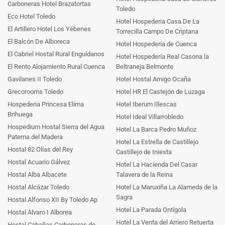
Carboneras Hotel Brazatortas
Toledo
Eco Hotel Toledo
Hotel Hospederia Casa De La
El Artillero Hotel Los Yébenes
Torrecilla Campo De Criptana
El Balcón De Alboreca
Hotel Hospedería de Cuenca
El Cabriel Hostal Rural Enguídanos
Hotel Hospedería Real Casona la
El Rento Alojamiento Rural Cuenca
Beltraneja Belmonte
Gavilanes II Toledo
Hotel Hostal Amigo Ocaña
Grecorooms Toledo
Hotel HR El Castejón de Luzaga
Hospederia Princesa Elima
Hotel Iberum Illescas
Brihuega
Hotel Ideal Villarrobledo
Hospedium Hostal Sierra del Agua
Hotel La Barca Pedro Muñoz
Paterna del Madera
Hotel La Estrella de Castillejo
Hostal 82 Olías del Rey
Castillejo de Iniesta
Hostal Acuario Gálvez
Hotel La Hacienda Del Casar
Hostal Alba Albacete
Talavera de la Reina
Hostal Alcázar Toledo
Hotel La Maruxiña La Alameda de la
Sagra
Hostal Alfonso XII By Toledo Ap
Hotel La Parada Ontígola
Hostal Alvaro I Alborea
Hotel La Venta del Arriero Retuerta
Hostal Cabañas Carboneras de