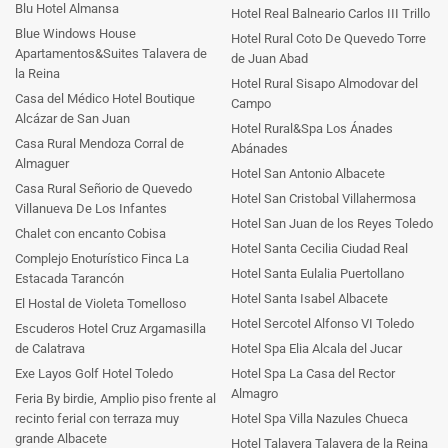
Blu Hotel Almansa
Hotel Real Balneario Carlos III Trillo
Blue Windows House
Hotel Rural Coto De Quevedo Torre
Apartamentos&Suites Talavera de
de Juan Abad
la Reina
Hotel Rural Sisapo Almodovar del
Casa del Médico Hotel Boutique
Campo
Alcázar de San Juan
Hotel Rural&Spa Los Ánades
Casa Rural Mendoza Corral de
Abánades
Almaguer
Hotel San Antonio Albacete
Casa Rural Señorio de Quevedo
Hotel San Cristobal Villahermosa
Villanueva De Los Infantes
Hotel San Juan de los Reyes Toledo
Chalet con encanto Cobisa
Hotel Santa Cecilia Ciudad Real
Complejo Enoturístico Finca La
Hotel Santa Eulalia Puertollano
Estacada Tarancón
Hotel Santa Isabel Albacete
El Hostal de Violeta Tomelloso
Hotel Sercotel Alfonso VI Toledo
Escuderos Hotel Cruz Argamasilla
de Calatrava
Hotel Spa Elia Alcala del Jucar
Exe Layos Golf Hotel Toledo
Hotel Spa La Casa del Rector
Almagro
Feria By birdie, Amplio piso frente al
recinto ferial con terraza muy
Hotel Spa Villa Nazules Chueca
grande Albacete
Hotel Talavera Talavera de la Reina