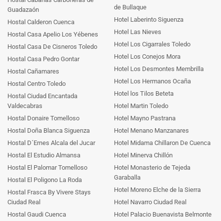
de Bullaque
Guadazaón
Hotel Laberinto Siguenza
Hostal Calderon Cuenca
Hotel Las Nieves
Hostal Casa Apelio Los Yébenes
Hotel Los Cigarrales Toledo
Hostal Casa De Cisneros Toledo
Hotel Los Conejos Mora
Hostal Casa Pedro Gontar
Hotel Los Desmontes Membrilla
Hostal Cañamares
Hotel Los Hermanos Ocaña
Hostal Centro Toledo
Hotel los Tilos Beteta
Hostal Ciudad Encantada
Valdecabras
Hotel Martin Toledo
Hostal Donaire Tomelloso
Hotel Mayno Pastrana
Hostal Doña Blanca Siguenza
Hotel Menano Manzanares
Hostal D´Ernes Alcala del Jucar
Hotel Midama Chillaron De Cuenca
Hostal El Estudio Almansa
Hotel Minerva Chillón
Hostal El Palomar Tomelloso
Hotel Monasterio de Tejeda
Garaballa
Hostal El Poligono La Roda
Hotel Moreno Elche de la Sierra
Hostal Frasca By Vivere Stays
Ciudad Real
Hotel Navarro Ciudad Real
Hostal Gaudi Cuenca
Hotel Palacio Buenavista Belmonte