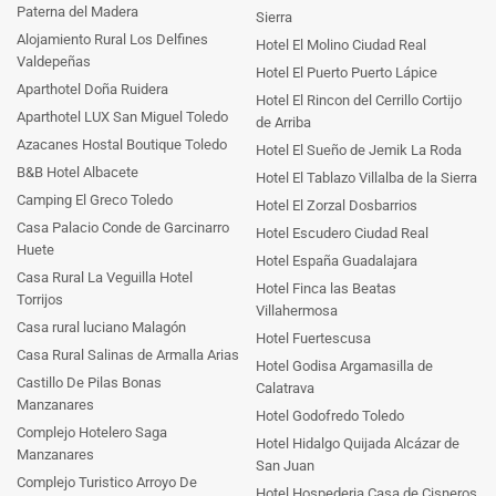
Paterna del Madera
Sierra
Alojamiento Rural Los Delfines
Hotel El Molino Ciudad Real
Valdepeñas
Hotel El Puerto Puerto Lápice
Aparthotel Doña Ruidera
Hotel El Rincon del Cerrillo Cortijo
Aparthotel LUX San Miguel Toledo
de Arriba
Azacanes Hostal Boutique Toledo
Hotel El Sueño de Jemik La Roda
B&B Hotel Albacete
Hotel El Tablazo Villalba de la Sierra
Camping El Greco Toledo
Hotel El Zorzal Dosbarrios
Casa Palacio Conde de Garcinarro
Hotel Escudero Ciudad Real
Huete
Hotel España Guadalajara
Casa Rural La Veguilla Hotel
Hotel Finca las Beatas
Torrijos
Villahermosa
Casa rural luciano Malagón
Hotel Fuertescusa
Casa Rural Salinas de Armalla Arias
Hotel Godisa Argamasilla de
Castillo De Pilas Bonas
Calatrava
Manzanares
Hotel Godofredo Toledo
Complejo Hotelero Saga
Hotel Hidalgo Quijada Alcázar de
Manzanares
San Juan
Complejo Turistico Arroyo De
Hotel Hospederia Casa de Cisneros