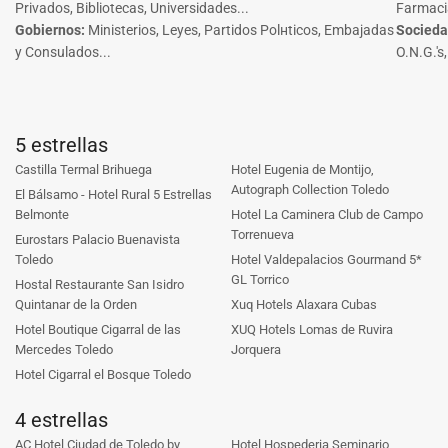
Privados, Bibliotecas, Universidades...
Farmacia
Gobiernos
:
Ministerios, Leyes, Partidos Polнticos, Embajadas
Socieda
y Consulados...
O.N.G.'s
5 estrellas
Castilla Termal Brihuega
Hotel Eugenia de Montijo,
Autograph Collection Toledo
El Bálsamo - Hotel Rural 5 Estrellas
Belmonte
Hotel La Caminera Club de Campo
Torrenueva
Eurostars Palacio Buenavista
Toledo
Hotel Valdepalacios Gourmand 5*
GL Torrico
Hostal Restaurante San Isidro
Quintanar de la Orden
Xuq Hotels Alaxara Cubas
Hotel Boutique Cigarral de las
XUQ Hotels Lomas de Ruvira
Mercedes Toledo
Jorquera
Hotel Cigarral el Bosque Toledo
4 estrellas
AC Hotel Ciudad de Toledo by
Hotel Hospederia Seminario