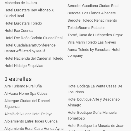
Mohedas de la Jara
Sercotel Guadiana Ciudad Real
Hotel Eurostars Rey Alfonso X
Sercotel Los Llanos Albacete
Ciudad Real
Sercotel Toledo Renacimiento
Hotel Eurostars Toledo
ToledoRooms Palacios
Hotel Exe Cuenca
Tomé, Casa de Huéspedes Orgaz
Hotel Exe Doña Carlota Ciudad Real
Villa Marín Toledo Las Nieves
Hotel Guadalajara&Conference
Áurea Toledo by Eurostars Hotel
Center Affiliated by Meliá
company
Hotel Hacienda del Cardenal Toledo
Hotel Hidalgo Esquivias
3 estrellas
Aire Turismo Rural Uña
Hotel Bodega La Venta Casas De
Los Pinos
Al-Axara Home Spa Cubas
Hotel boutique Arte y Descanso
Albergue Ciudad del Doncel
Almagro
Siguenza
Hotel Boutique Doña Manuela
Alcalá del Jucar Hotel Pelayo
Tomelloso
Alojamiento EntreHoces Cuenca
Hotel Boutique La Morada de Juan
Alojamiento Rural Casa Honda Ayna