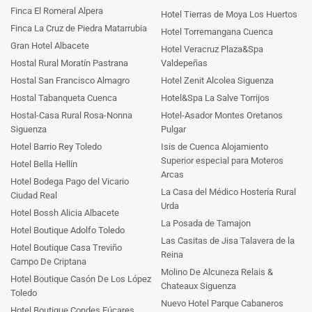
Finca El Romeral Alpera
Hotel Tierras de Moya Los Huertos
Finca La Cruz de Piedra Matarrubia
Hotel Torremangana Cuenca
Gran Hotel Albacete
Hotel Veracruz Plaza&Spa
Hostal Rural Moratín Pastrana
Valdepeñas
Hostal San Francisco Almagro
Hotel Zenit Alcolea Siguenza
Hostal Tabanqueta Cuenca
Hotel&Spa La Salve Torrijos
Hostal-Casa Rural Rosa-Nonna
Hotel-Asador Montes Oretanos
Siguenza
Pulgar
Hotel Barrio Rey Toledo
Isis de Cuenca Alojamiento
Superior especial para Moteros
Hotel Bella Hellín
Arcas
Hotel Bodega Pago del Vicario
La Casa del Médico Hostería Rural
Ciudad Real
Urda
Hotel Bossh Alicia Albacete
La Posada de Tamajon
Hotel Boutique Adolfo Toledo
Las Casitas de Jisa Talavera de la
Hotel Boutique Casa Treviño
Reina
Campo De Criptana
Molino De Alcuneza Relais &
Hotel Boutique Casón De Los López
Chateaux Siguenza
Toledo
Nuevo Hotel Parque Cabaneros
Hotel Boutique Condes Fúcares