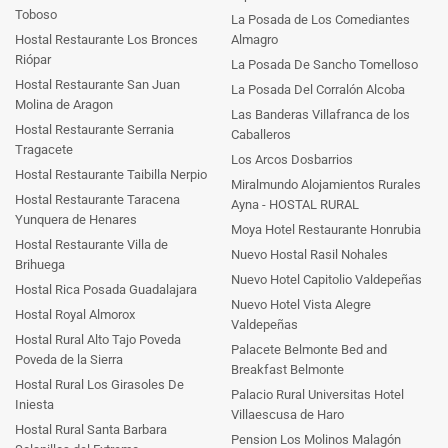
Toboso
La Posada de Los Comediantes
Hostal Restaurante Los Bronces
Almagro
Riópar
La Posada De Sancho Tomelloso
Hostal Restaurante San Juan
La Posada Del Corralón Alcoba
Molina de Aragon
Las Banderas Villafranca de los
Hostal Restaurante Serrania
Caballeros
Tragacete
Los Arcos Dosbarrios
Hostal Restaurante Taibilla Nerpio
Miralmundo Alojamientos Rurales
Hostal Restaurante Taracena
Ayna - HOSTAL RURAL
Yunquera de Henares
Moya Hotel Restaurante Honrubia
Hostal Restaurante Villa de
Nuevo Hostal Rasil Nohales
Brihuega
Nuevo Hotel Capitolio Valdepeñas
Hostal Rica Posada Guadalajara
Nuevo Hotel Vista Alegre
Hostal Royal Almorox
Valdepeñas
Hostal Rural Alto Tajo Poveda
Palacete Belmonte Bed and
Poveda de la Sierra
Breakfast Belmonte
Hostal Rural Los Girasoles De
Palacio Rural Universitas Hotel
Iniesta
Villaescusa de Haro
Hostal Rural Santa Barbara
Pension Los Molinos Malagón