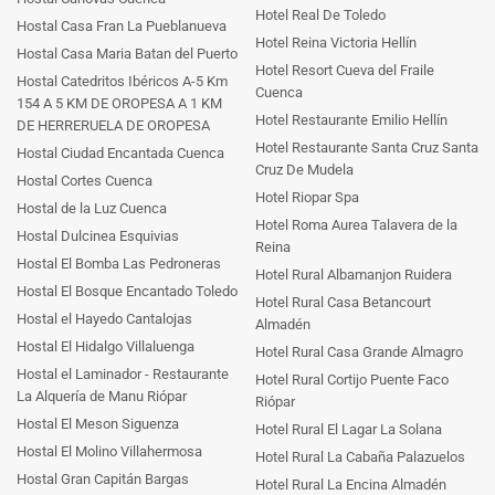
Hotel Real De Toledo
Hostal Casa Fran La Pueblanueva
Hotel Reina Victoria Hellín
Hostal Casa Maria Batan del Puerto
Hotel Resort Cueva del Fraile
Hostal Catedritos Ibéricos A-5 Km
Cuenca
154 A 5 KM DE OROPESA A 1 KM
Hotel Restaurante Emilio Hellín
DE HERRERUELA DE OROPESA
Hotel Restaurante Santa Cruz Santa
Hostal Ciudad Encantada Cuenca
Cruz De Mudela
Hostal Cortes Cuenca
Hotel Riopar Spa
Hostal de la Luz Cuenca
Hotel Roma Aurea Talavera de la
Hostal Dulcinea Esquivias
Reina
Hostal El Bomba Las Pedroneras
Hotel Rural Albamanjon Ruidera
Hostal El Bosque Encantado Toledo
Hotel Rural Casa Betancourt
Hostal el Hayedo Cantalojas
Almadén
Hostal El Hidalgo Villaluenga
Hotel Rural Casa Grande Almagro
Hostal el Laminador - Restaurante
Hotel Rural Cortijo Puente Faco
La Alquería de Manu Riópar
Riópar
Hostal El Meson Siguenza
Hotel Rural El Lagar La Solana
Hostal El Molino Villahermosa
Hotel Rural La Cabaña Palazuelos
Hostal Gran Capitán Bargas
Hotel Rural La Encina Almadén