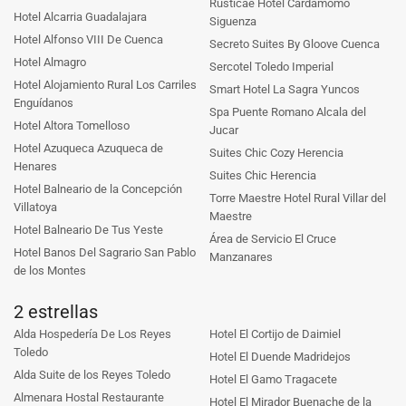
Rusticae Hotel Cardamomo
Hotel Alcarria Guadalajara
Siguenza
Hotel Alfonso VIII De Cuenca
Secreto Suites By Gloove Cuenca
Hotel Almagro
Sercotel Toledo Imperial
Hotel Alojamiento Rural Los Carriles
Smart Hotel La Sagra Yuncos
Enguídanos
Spa Puente Romano Alcala del
Hotel Altora Tomelloso
Jucar
Hotel Azuqueca Azuqueca de
Suites Chic Cozy Herencia
Henares
Suites Chic Herencia
Hotel Balneario de la Concepción
Torre Maestre Hotel Rural Villar del
Villatoya
Maestre
Hotel Balneario De Tus Yeste
Área de Servicio El Cruce
Hotel Banos Del Sagrario San Pablo
Manzanares
de los Montes
2 estrellas
Alda Hospedería De Los Reyes
Hotel El Cortijo de Daimiel
Toledo
Hotel El Duende Madridejos
Alda Suite de los Reyes Toledo
Hotel El Gamo Tragacete
Almenara Hostal Restaurante
Hotel El Mirador Buenache de la